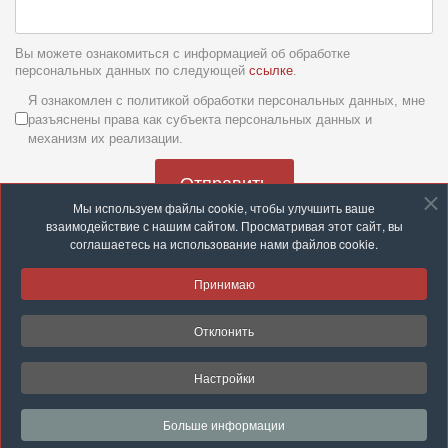
Вы можете ознакомиться с информацией об обработке
персональных данных по следующей
ссылке
.
Условия обслуживания
*
Я ознакомлен с политикой обработки персональных данных, мне
разъяснены права как субъекта персональных данных и
механизм их реализации.
Отправить
Мы используем файлы cookie, чтобы улучшить ваше
взаимодействие с нашим сайтом. Просматривая этот сайт, вы
соглашаетесь на использование нами файлов cookie.
Принимаю
© 2026 ООО «Группа компаний «Строй с нами»
Отклонить
Разработка и техподдержка:
site-support.by
Настройки
This site is protected by reCAPTCHA and the Google
Privacy Policy
and
Terms of Service
apply.
Больше информации