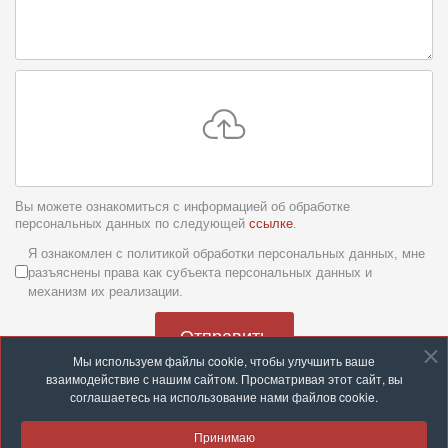
Вы можете ознакомиться с информацией об обработке
персональных данных по следующей
ссылке
.
Условия обслуживания
*
Я ознакомлен с политикой обработки персональных данных, мне
разъяснены права как субъекта персональных данных и
механизм их реализации.
Отправить
Мы используем файлы cookie, чтобы улучшить ваше
взаимодействие с нашим сайтом. Просматривая этот сайт, вы
соглашаетесь на использование нами файлов cookie.
Принимаю