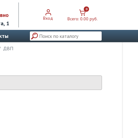
0
евно
Вход
Всего:
0.00 pуб.
а, 1
кты
ДВП