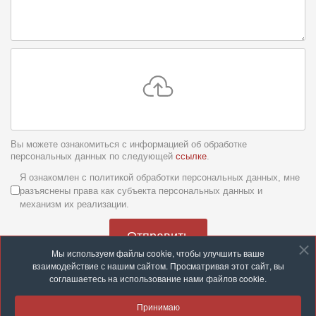
Вы можете ознакомиться с информацией об обработке
персональных данных по следующей
ссылке
.
Условия обслуживания
*
Я ознакомлен с политикой обработки персональных данных, мне
разъяснены права как субъекта персональных данных и
механизм их реализации.
Отправить
Мы используем файлы cookie, чтобы улучшить ваше
взаимодействие с нашим сайтом. Просматривая этот сайт, вы
соглашаетесь на использование нами файлов cookie.
Принимаю