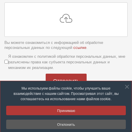
Вы можете ознакомиться с информацией об обработке
персональных данных по следующей
ссылке
.
Условия обслуживания
*
Я ознакомлен с политикой обработки персональных данных, мне
разъяснены права как субъекта персональных данных и
механизм их реализации.
Отправить
Мы используем файлы cookie, чтобы улучшить ваше
взаимодействие с нашим сайтом. Просматривая этот сайт, вы
соглашаетесь на использование нами файлов cookie.
Принимаю
© 2026 ООО «Группа компаний «Строй с нами»
Отклонить
Разработка и техподдержка:
site-support.by