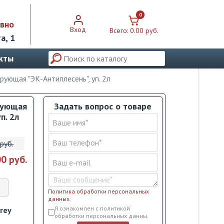
0
евно
Вход
Всего:
0.00 pуб.
а, 1
кты
ующая "ЭК-Антиплесень", уп. 2л
рующая
Задать вопрос о товаре
п. 2л
pуб.
00 pуб.
Политика обработки персональных
данных
.
Условия обслуживания
*
Я ознакомлен с политикой
rey
обработки персональных данны.