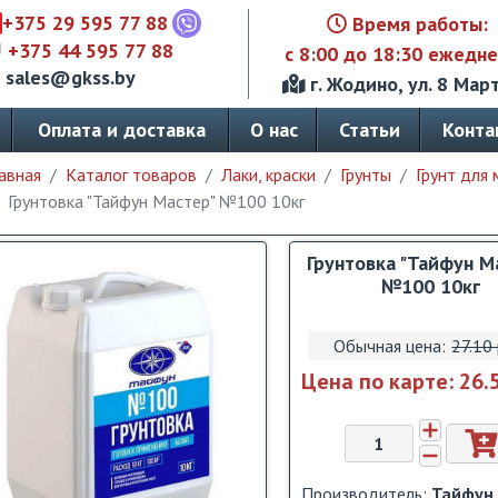
+375 29 595 77 88
Время работы:
+375 44 595 77 88
с 8:00 до 18:30 ежедн
sales@gkss.by
г. Жодино, ул. 8 Март
Оплата и доставка
О нас
Статьи
Конта
авная
Каталог товаров
Лаки, краски
Грунты
Грунт для
Грунтовка "Тайфун Мастер" №100 10кг
Грунтовка "Тайфун М
№100 10кг
Обычная цена:
27.10 
Цена по карте:
26.
Производитель:
Тайфун