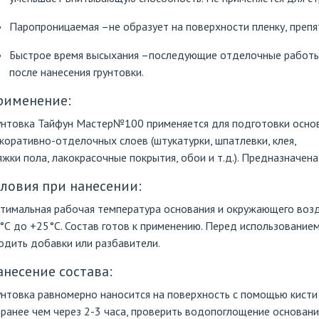
Паропроницаемая –не образует на поверхности пленку, преп
Быстрое время высыхания –последующие отделочные работы
после нанесения грунтовки.
рименение:
унтовка Тайфун Мастер№100 применяется для подготовки осно
коративно-отделочных слоев (штукатурки, шпатлевки, клея,
яжки пола, лакокрасочные покрытия, обои и т.д.). Предназначен
словия при нанесении:
тимальная рабочая температура основания и окружающего воз
°С до +25°С. Состав готов к применению. Перед использование
одить добавки или разбавители.
анесение состава:
унтовка равномерно наносится на поверхность с помощью кисти 
 ранее чем через 2-3 часа, проверить водопоглощение основани