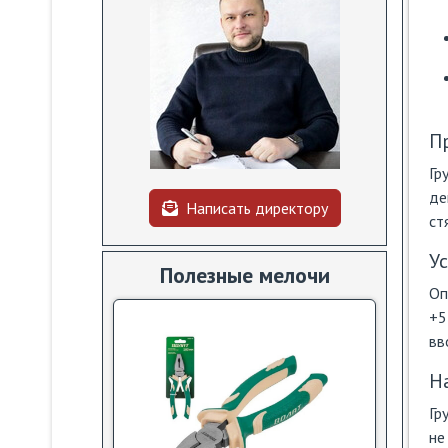
П
Гр
де
Написать директору
ст
У
Полезные мелочи
Оп
+5
вв
Н
Гр
не