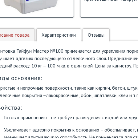
исание товара
Характеристики
Отзывы
унтовка Тайфун Мастер №100 применяется для укрепления пори
учшает адгезию последующего отделочного слоя. Предназначен
едний расход: 10 кг – 100 м.кв. в один слой. Цена за канистру. 
иды основания:
ристые и непрочные поверхности, такие как кирпич, бетон, штук
делочные покрытия –лакокрасочные, обои, шпатлевки, клеи и т.п
войства:
Готов к применению –не требует разведения с водой или дру
Увеличивает адгезию покрытия к основанию – обеспыливает, 
уменьшает впитывающую способность. Не применяется для стр