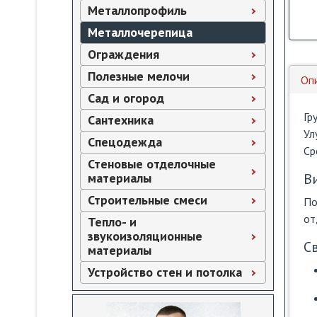
Металлопрофиль
Металлочерепица
Ограждения
Полезные мелочи
Оп
Сад и огород
Гр
Сантехника
Ул
Спецодежда
Ср
Стеновые отделочные
материалы
В
Строительные смеси
По
от
Тепло- и
звукоизоляционные
С
материалы
Устройство стен и потолка