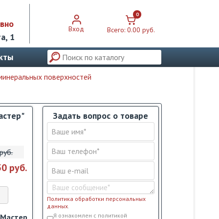
0
евно
Вход
Всего:
0.00 pуб.
а, 1
кты
 минеральных поверхностей
астер"
Задать вопрос о товаре
pуб.
50 pуб.
Политика обработки персональных
данных
.
Условия обслуживания
*
Я ознакомлен с политикой
 Мастер