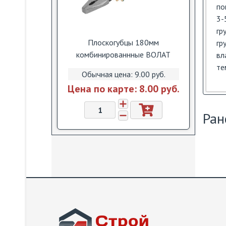
по
3-
гр
Плоскогубцы 180мм
гр
комбинированнные ВОЛАТ
вл
те
Обычная цена:
9.00 pуб.
Цена по карте:
8.00 pуб.
Ран