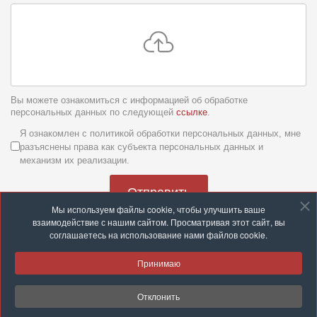
Вы можете ознакомиться с информацией об обработке
персональных данных по следующей
ссылке
.
Условия обслуживания
*
Я ознакомлен с политикой обработки персональных данных, мне
разъяснены права как субъекта персональных данных и
механизм их реализации.
Отправить
Мы используем файлы cookie, чтобы улучшить ваше
взаимодействие с нашим сайтом. Просматривая этот сайт, вы
соглашаетесь на использование нами файлов cookie.
Принимаю
© 2026 ООО «Группа компаний «Строй с нами»
Отклонить
Разработка и техподдержка:
site-support.by