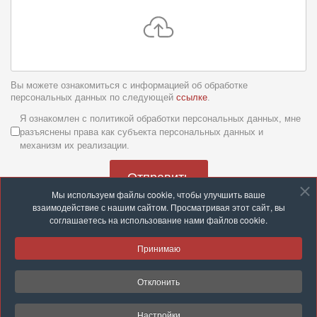
Вы можете ознакомиться с информацией об обработке
персональных данных по следующей
ссылке
.
Условия обслуживания
*
Я ознакомлен с политикой обработки персональных данных, мне
разъяснены права как субъекта персональных данных и
механизм их реализации.
Отправить
Мы используем файлы cookie, чтобы улучшить ваше
взаимодействие с нашим сайтом. Просматривая этот сайт, вы
соглашаетесь на использование нами файлов cookie.
Принимаю
© 2026 ООО «Группа компаний «Строй с нами»
Отклонить
Разработка и техподдержка:
site-support.by
Настройки