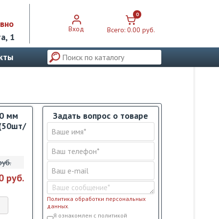
0
евно
Вход
Всего:
0.00 pуб.
а, 1
кты
40 мм
Задать вопрос о товаре
(50шт/
pуб.
0 pуб.
Политика обработки персональных
данных
.
Условия обслуживания
*
Я ознакомлен с политикой