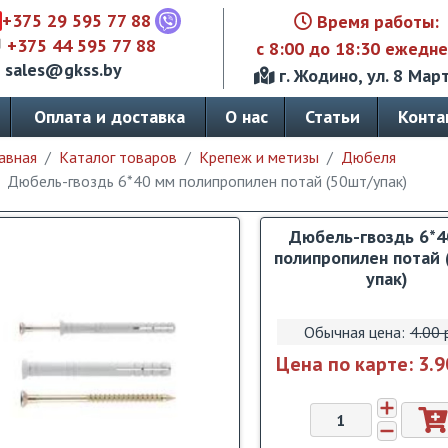
+375 29 595 77 88
Время работы:
+375 44 595 77 88
с 8:00 до 18:30 ежедн
sales@gkss.by
г. Жодино, ул. 8 Март
Оплата и доставка
О нас
Статьи
Конта
авная
Каталог товаров
Крепеж и метизы
Дюбеля
Дюбель-гвоздь 6*40 мм полипропилен потай (50шт/упак)
Дюбель-гвоздь 6*
полипропилен потай 
упак)
Обычная цена:
4.00 
Цена по карте:
3.9