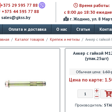
+375 29 595 77 88
Время работы:
+375 44 595 77 88
с 8:00 до 18:30 ежедн
sales@gkss.by
г. Жодино, ул. 8 Март
Оплата и доставка
О нас
Статьи
Конта
авная
Каталог товаров
Крепеж и метизы
Анкер с гайкой
Анкер с гайкой М1
(упак.25шт)
Обычная цена:
1.60 
Цена по карте:
1.5
Производитель:
STA