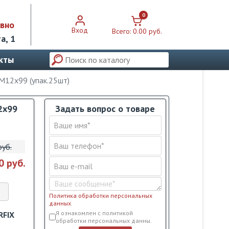
0
евно
Вход
Всего:
0.00 pуб.
а, 1
кты
 М12х99 (упак.25шт)
2х99
Задать вопрос о товаре
pуб.
0 pуб.
Политика обработки персональных
данных
.
Условия обслуживания
*
Я ознакомлен с политикой
RFIX
обработки персональных данны.