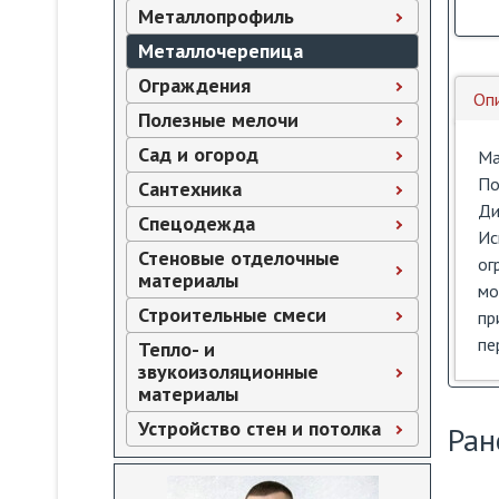
Металлопрофиль
Металлочерепица
Ограждения
Оп
Полезные мелочи
Сад и огород
Ма
По
Сантехника
Ди
Спецодежда
Ис
Стеновые отделочные
ог
материалы
мо
Строительные смеси
пр
пе
Тепло- и
звукоизоляционные
материалы
Устройство стен и потолка
Ран