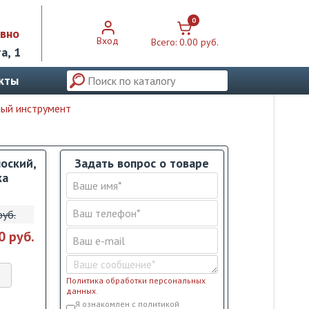
0
евно
Вход
Всего:
0.00 pуб.
а, 1
кты
ный инструмент
лоский,
Задать вопрос о товаре
ка
pуб.
0 pуб.
Политика обработки персональных
данных
.
Условия обслуживания
*
Я ознакомлен с политикой