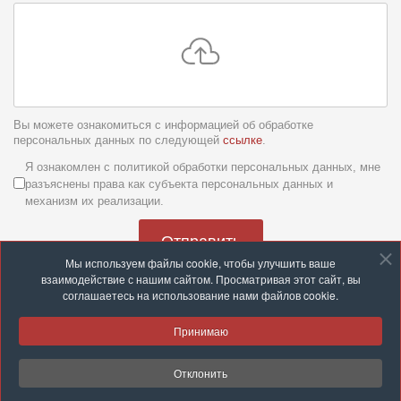
Вы можете ознакомиться с информацией об обработке
персональных данных по следующей
ссылке
.
Условия обслуживания
*
Я ознакомлен с политикой обработки персональных данных, мне
разъяснены права как субъекта персональных данных и
механизм их реализации.
Отправить
Мы используем файлы cookie, чтобы улучшить ваше
взаимодействие с нашим сайтом. Просматривая этот сайт, вы
соглашаетесь на использование нами файлов cookie.
Принимаю
© 2026 ООО «Группа компаний «Строй с нами»
Отклонить
Разработка и техподдержка:
site-support.by