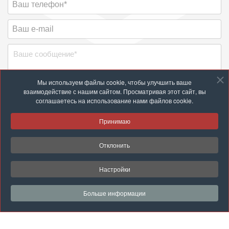
Мы используем файлы cookie, чтобы улучшить ваше
взаимодействие с нашим сайтом. Просматривая этот сайт, вы
соглашаетесь на использование нами файлов cookie.
Принимаю
Отклонить
Настройки
Вы можете ознакомиться с информацией об обработке
персональных данных по следующей
ссылке
.
Больше информации
Условия обслуживания
*
Я ознакомлен с политикой обработки персональных данных, мне
разъяснены права как субъекта персональных данных и
механизм их реализации.