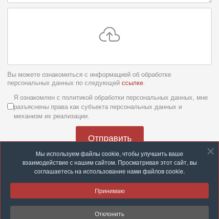
Вы можете ознакомиться с информацией об обработке
персональных данных по следующей
ссылке
.
Условия обслуживания
*
Я ознакомлен с политикой обработки персональных данных, мне
разъяснены права как субъекта персональных данных и
механизм их реализации.
Отправить
Мы используем файлы cookie, чтобы улучшить ваше
взаимодействие с нашим сайтом. Просматривая этот сайт, вы
соглашаетесь на использование нами файлов cookie.
Принимаю
© 2026 ООО «Группа компаний «Строй с нами»
Отклонить
Разработка и техподдержка:
site-support.by