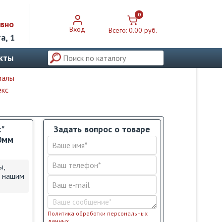
0
евно
Вход
Всего:
0.00 pуб.
а, 1
кты
иалы
екс
с"
Задать вопрос о товаре
0мм
ы,
с нашим
Политика обработки персональных
данных
.