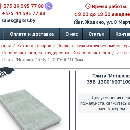
+375 29 595 77 88
Время работы:
+375 44 595 77 88
с 8:00 до 18:30 ежедн
sales@gkss.by
г. Жодино, ул. 8 Март
Оплата и доставка
О нас
Статьи
Конта
авная
Каталог товаров
Тепло- и звукоизоляционные матер
Пенополистерол, экструдированный пенополистерол
Истпл
Плита "Истплекс" 35В-1200*600*100мм
Плита "Истплек
35В-1200*600*10
Для уточнения цен
пожалуйста, свяжитесь 
менеджером.