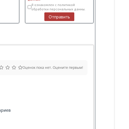
Условия обслуживания
*
Я ознакомлен с политикой
обработки персональных данны.
Отправить
Оценок пока нет. Оцените первым!
ариев