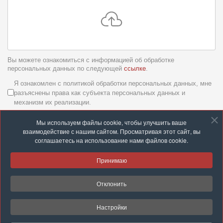
Вы можете ознакомиться с информацией об обработке
персональных данных по следующей
ссылке
.
Условия обслуживания
*
Я ознакомлен с политикой обработки персональных данных, мне
разъяснены права как субъекта персональных данных и
механизм их реализации.
Мы используем файлы cookie, чтобы улучшить ваше
Отправить
взаимодействие с нашим сайтом. Просматривая этот сайт, вы
соглашаетесь на использование нами файлов cookie.
Принимаю
Отклонить
© 2026 ООО «Группа компаний «Строй с нами»
Разработка и техподдержка:
site-support.by
Настройки